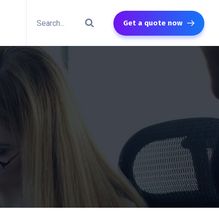
Get a quote now