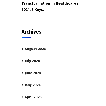
Transformation in Healthcare in
2021: 7 Keys.
Archives
August 2026
July 2026
June 2026
May 2026
April 2026