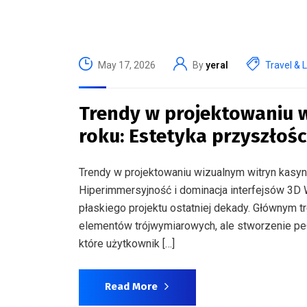
May 17, 2026
By
yeral
Travel & L
Trendy w projektowaniu 
roku: Estetyka przyszłośc
Trendy w projektowaniu wizualnym witryn kasyn 
Hiperimmersyjność i dominacja interfejsów 3D 
płaskiego projektu ostatniej dekady. Głównym t
elementów trójwymiarowych, ale stworzenie p
które użytkownik […]
Read More