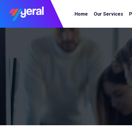
Home
Our Services
P