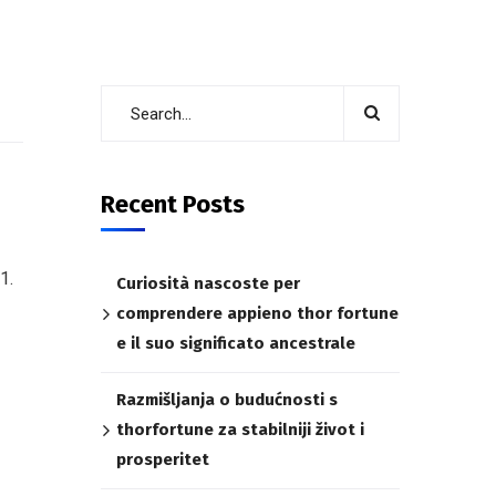
Recent Posts
1.
Curiosità nascoste per
comprendere appieno thor fortune
e il suo significato ancestrale
Razmišljanja o budućnosti s
thorfortune za stabilniji život i
prosperitet